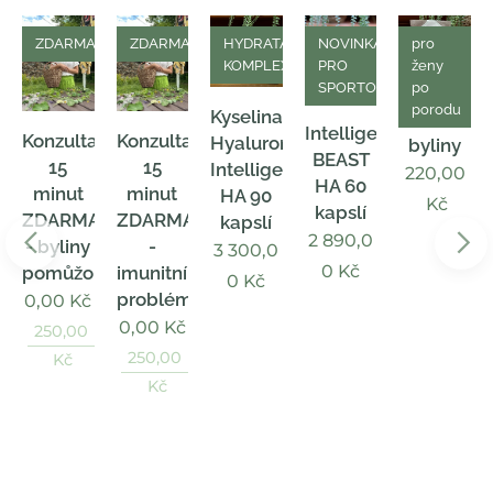
A
ZDARMA
ZDARMA
HYDRATACE
NOVINKA
pro
KOMPLEXNĚ
PRO
ženy
SPORTOVCE
po
porodu
Kyselina
Šicí
Intelligent
Konzultace
Konzultace
Hyaluronová
byliny
BEAST
15
15
Intelligent
220,00
HA 60
minut
minut
HA 90
Kč
kapslí
ZDARMA
ZDARMA
kapslí
tví,
2 890,0
- byliny
-
3 300,0
0
Kč
pomůžou?
imunitní
0
Kč
problém?
0,00
Kč
0,00
Kč
250,00
250,00
Kč
Kč