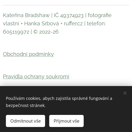
Kateřina Bradshaw | IČ 49374923 | fotografie
vlastní + Hanka Srbová + ruffer.cz | telefon:
605119972 | © 2022-26
Obchodní podmínky
Pravidla ochrany soukromí
Používám cookies, abych zajistila správné fungování a
Vytvořeno službou
Webnode
Cookies
bezpečnost stránek.
Do košíku
Odmítnout vše
Přijmout vše